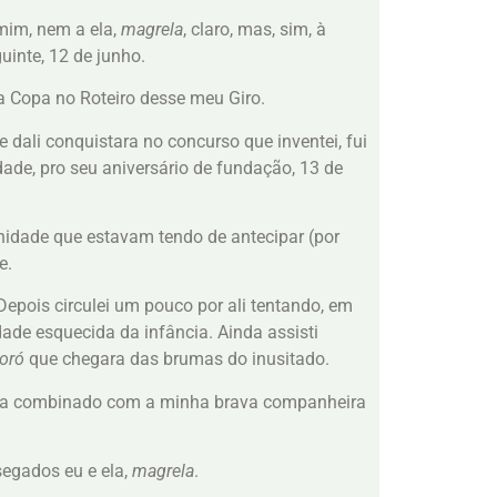
mim, nem a ela,
magrela
, claro, mas, sim, à
uinte, 12 de junho.
a Copa no Roteiro desse meu Giro.
dali conquistara no concurso que inventei, fui
dade, pro seu aniversário de fundação, 13 de
nidade que estavam tendo de antecipar (por
e.
 Depois circulei um pouco por ali tentando, em
dade esquecida da infância. Ainda assisti
toró
que chegara das brumas do inusitado.
inha combinado com a minha brava companheira
segados eu e ela,
magrela
.