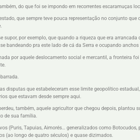
também, do que foi se impondo em recorrentes escaramuças loc
stado, que sempre teve pouca representação no conjunto que dep
.
se supor, por exemplo, que quando a riqueza que era arrancada
 se bandeando pra este lado de cá da Serra e ocupando anchos
ada por aquele deslocamento social e mercantil, a fronteira fo
te.
 barrada.
s disputas que estabeleceram esse limite geopolítico estadual
ários que estavam desde sempre aqui.
rdeu, também, aquele agricultor que chegou depois, plantou su
o de sua família.
ivos (Puris, Tapuias, Aimorés… generalizados como Botocudos,
os (ao longo de quatro séculos) e quase dizimados.