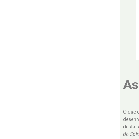
As
O que o
desenh
desta s
do
Spir