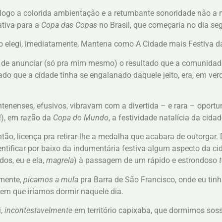
í logo a colorida ambientação e a retumbante sonoridade não a 
ativa para a
Copa das Copas
no Brasil, que começaria no dia seg
so elegi, imediatamente, Mantena como A Cidade mais Festiva d
 de anunciar (só pra mim mesmo) o resultado que a comunidade 
do que a cidade tinha se engalanado daquele jeito, era, em ver
tenenses, efusivos, vibravam com a divertida – e rara – oportu
!), em razão da
Copa do Mundo
, a festividade natalícia da cidad
ntão, licença pra retirar-lhe a medalha que acabara de outorgar.
entificar por baixo da indumentária festiva algum aspecto da ci
dos, eu e ela,
magrela
) à passagem de um rápido e estrondoso
lmente,
picamos a mula
pra Barra de São Francisco, onde eu t
gem que iríamos dormir naquele dia.
i,
incontestavelmente
em território capixaba, que dormimos sos