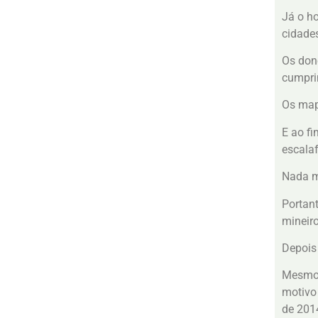
Já o h
cidade
Os don
cumpri
Os map
E ao fi
escalaf
Nada m
Portan
mineiro
Depois
Mesmo 
motivo 
de 201