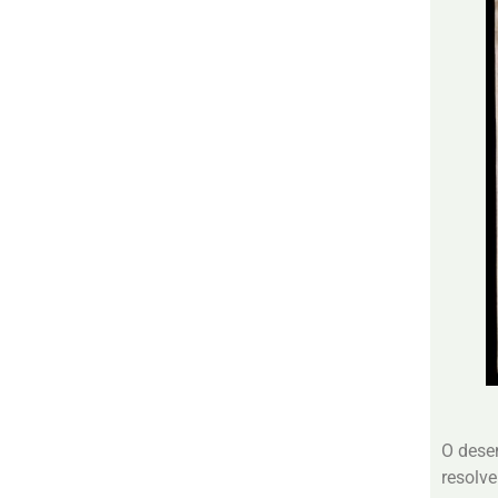
O dese
resolve