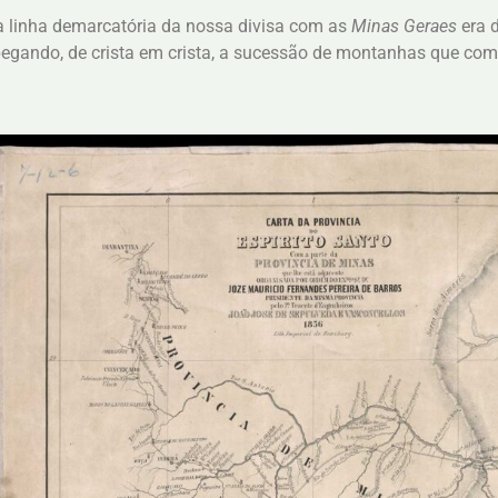
 a linha demarcatória da nossa divisa com as
Minas Geraes
era d
pegando, de crista em crista, a sucessão de montanhas que co