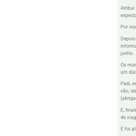
Atribu
expect
Por is
Depois
informa
junho.
Os man
um dia
Pedi, e
vão, id
(abriga
E, fina
de via
E foi al