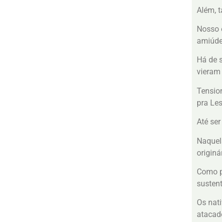
Além, 
Nosso e
amiúde
Há de 
vieram
Tension
pra Les
Até ser
Naquela
origin
Como pe
sustent
Os nat
atacad