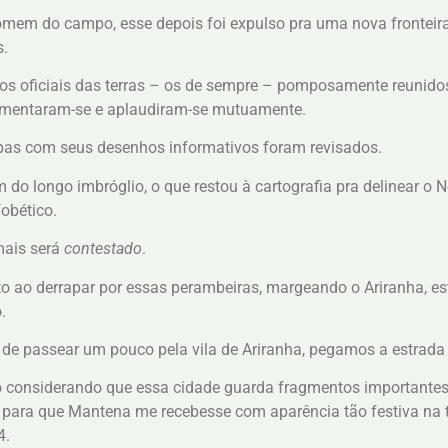
omem do campo, esse depois foi expulso pra uma nova fronteira 
s.
os oficiais das terras – os de sempre – pomposamente reunidos
mentaram-se e aplaudiram-se mutuamente.
as com seus desenhos informativos foram revisados.
m do longo imbróglio, o que restou à cartografia pra delinear o N
obético.
ais será
contestado
.
to ao derrapar por essas perambeiras, margeando o Ariranha, es
.
 de passear um pouco pela vila de Ariranha, pegamos a estrada
considerando que essa cidade guarda fragmentos importantes 
para que Mantena me recebesse com aparência tão festiva na ta
4.